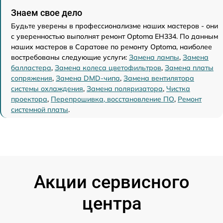
Знаем свое дело
Будьте уверены в профессионализме наших мастеров - они
с уверенностью выполнят ремонт Optoma EH334. По данным
наших мастеров в Саратове по ремонту Optoma, наиболее
востребованы следующие услуги:
Замена лампы
,
Замена
балластера
,
Замена колеса цветофильтров
,
Замена платы
сопряжения
,
Замена DMD-чипа
,
Замена вентилятора
системы охлаждения
,
Замена поляризатора
,
Чистка
проектора
,
Перепрошивка, восстановление ПО
,
Ремонт
системной платы
.
Акции сервисного
центра